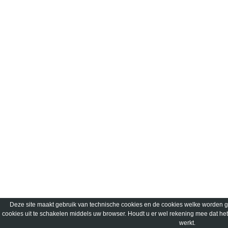
Deze site maakt gebruik van technische cookies en de cookies welke worden gep
cookies uit te schakelen middels uw browser. Houdt u er wel rekening mee dat het
werkt.