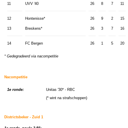
11
UVV '40
26
8
7
11
12
Hontenisse*
26
9
2
15
13
Breskens*
26
3
7
16
14
FC Bergen
26
1
5
20
* Gedegradeerd via nacompetitie
Nacompetitie
1e ronde:
Unitas '30* - RBC
(* wint na strafschoppen)
Districtsbeker - Zuid 1