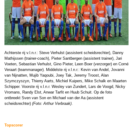
Achterste rij v.l.n.r.: Steve Verhulst (assistent scheidsrechter), Danny
Mathijssen (trainer-coach), Pieter Santbergen (assistent trainer), Jari
Voeten, Sebastian Verhulst, Gino Pieter, Leen Boer (verzorger) en Corné
Veraart (teammanager). Middelste rij v.l.n.r.: Kevin van Andel, Jovanni
van Nijnatten, Mujib Yaqoubi, Joey Tak, Jeremy Troost, Alan
Szymczyszyn, Thierry Aarts, Michiel Kuipers, Mike Schalk en Maarten
Schipper. Voorste rij v.l.n.r. Wesley van Zundert, Lars de Voogd, Nicky
Vromans, Randy Elst, Anwar Tarfit en Huub Schuit. Op de foto
ontbreekt Sven van Son en Michael van der Aa (assistent
scheidsrechter)
(Foto: Arthur Verbraak)
.
Topscorer