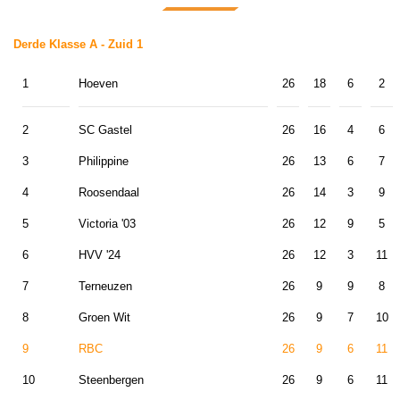
Derde Klasse A - Zuid 1
1
Hoeven
26
18
6
2
2
SC Gastel
26
16
4
6
3
Philippine
26
13
6
7
4
Roosendaal
26
14
3
9
5
Victoria '03
26
12
9
5
6
HVV '24
26
12
3
11
7
Terneuzen
26
9
9
8
8
Groen Wit
26
9
7
10
9
RBC
26
9
6
11
10
Steenbergen
26
9
6
11