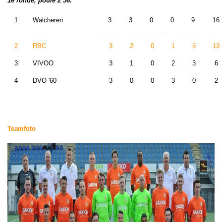
1e ronde, poule 2 56:
1
Walcheren
3
3
0
0
9
16
2
RBC
3
2
0
1
6
13
3
VIVOO
3
1
0
2
3
6
4
DVO '60
3
0
0
3
0
2
Teamfoto