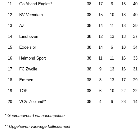
11
Go Ahead Eagles*
38
17
6
15
40
12
BV Veendam
38
15
10
13
40
13
AZ
38
14
11
13
39
14
Eindhoven
38
12
13
13
37
15
Excelsior
38
14
6
18
34
16
Helmond Sport
38
11
11
16
33
17
FC Zwolle
38
9
13
16
31
18
Emmen
38
8
13
17
29
19
TOP
38
6
10
22
22
20
VCV Zeeland**
38
4
6
28
14
* Gepromoveerd via nacompetitie
** Opgeheven vanwege faillissement