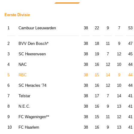
Eerste Divisie
1
Cambuur Leeuwarden
38
22
9
7
53
2
BVV Den Bosch*
38
18
11
9
47
3
SC Heerenveen
38
19
7
12
45
4
NAC
38
16
12
10
44
5
RBC
38
15
14
9
44
6
SC Heracles '74
38
16
12
10
44
7
Telstar
38
17
7
14
41
8
N.E.C.
38
16
9
13
41
9
FC Wageningen**
38
15
11
12
41
10
FC Haarlem
38
16
9
13
41