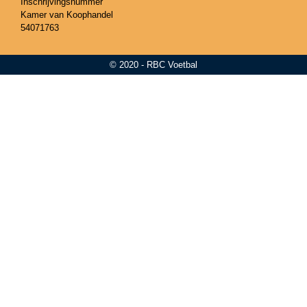
Inschrijvingsnummer
Kamer van Koophandel
54071763
© 2020 - RBC Voetbal