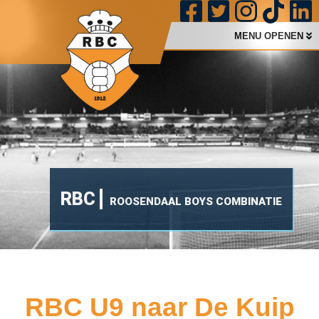
MENU OPENEN
RBC
ROOSENDAAL BOYS COMBINATIE
RBC U9 naar De Kuip