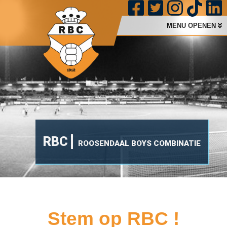
MENU OPENEN
RBC
ROOSENDAAL BOYS COMBINATIE
Stem op RBC !