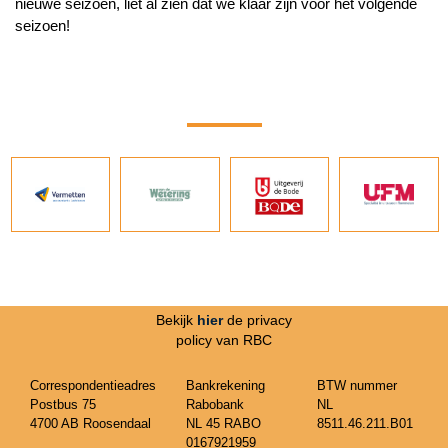
nieuwe seizoen, liet al zien dat we klaar zijn voor het volgende
seizoen!
Bekijk
hier
de privacy
policy van RBC
Correspondentieadres
Bankrekening
BTW nummer
Postbus 75
Rabobank
NL
4700 AB Roosendaal
NL 45 RABO
8511.46.211.B01
0167921959