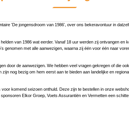
aire 'De jongensdroom van 1986', over ons bekeravontuur in datzelfd
elden van 1986 wat eerder. Vanaf 18 uur werden zij ontvangen en kon
 foto's genomen met alle aanwezigen, waarna zij één voor één naar vo
n door de aanwezigen. We hebben veel vragen gekregen of die ook erge
zijn nog bezig om hem eerst aan te bieden aan landelijke en regional
rts voor komend seizoen onthuld. Deze zijn te bestellen in onze websh
 sponsoren Elkor Groep, Voets Assurantiën en Vermetten een schitt