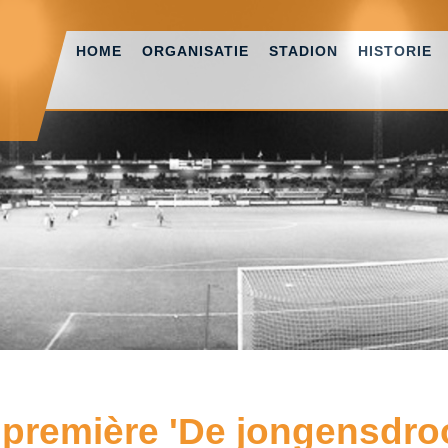
HOME
ORGANISATIE
STADION
HISTORIE
 première 'De jongensdro