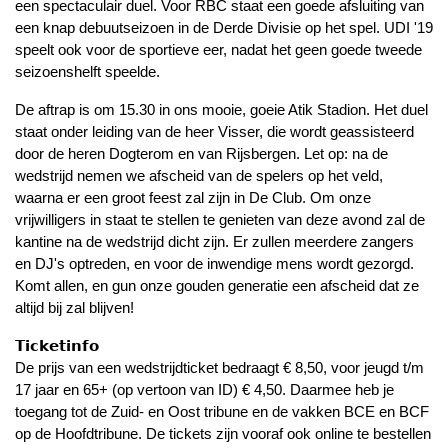
een spectaculair duel. Voor RBC staat een goede afsluiting van
een knap debuutseizoen in de Derde Divisie op het spel. UDI '19
speelt ook voor de sportieve eer, nadat het geen goede tweede
seizoenshelft speelde.
De aftrap is om 15.30 in ons mooie, goeie Atik Stadion. Het duel
staat onder leiding van de heer Visser, die wordt geassisteerd
door de heren Dogterom en van Rijsbergen. Let op: na de
wedstrijd nemen we afscheid van de spelers op het veld,
waarna er een groot feest zal zijn in De Club. Om onze
vrijwilligers in staat te stellen te genieten van deze avond zal de
kantine na de wedstrijd dicht zijn. Er zullen meerdere zangers
en DJ's optreden, en voor de inwendige mens wordt gezorgd.
Komt allen, en gun onze gouden generatie een afscheid dat ze
altijd bij zal blijven!
𝗧𝗶𝗰𝗸𝗲𝘁𝗶𝗻𝗳𝗼
De prijs van een wedstrijdticket bedraagt € 8,50, voor jeugd t/m
17 jaar en 65+ (op vertoon van ID) € 4,50. Daarmee heb je
toegang tot de Zuid- en Oost tribune en de vakken BCE en BCF
op de Hoofdtribune. De tickets zijn vooraf ook online te bestellen