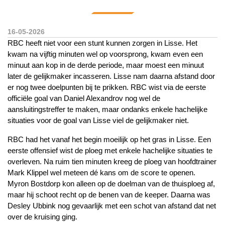
16-05-2026
RBC heeft niet voor een stunt kunnen zorgen in Lisse. Het
kwam na vijftig minuten wel op voorsprong, kwam even een
minuut aan kop in de derde periode, maar moest een minuut
later de gelijkmaker incasseren. Lisse nam daarna afstand door
er nog twee doelpunten bij te prikken. RBC wist via de eerste
officiële goal van Daniel Alexandrov nog wel de
aansluitingstreffer te maken, maar ondanks enkele hachelijke
situaties voor de goal van Lisse viel de gelijkmaker niet.
RBC had het vanaf het begin moeilijk op het gras in Lisse. Een
eerste offensief wist de ploeg met enkele hachelijke situaties te
overleven. Na ruim tien minuten kreeg de ploeg van hoofdtrainer
Mark Klippel wel meteen dé kans om de score te openen.
Myron Bostdorp kon alleen op de doelman van de thuisploeg af,
maar hij schoot recht op de benen van de keeper. Daarna was
Desley Ubbink nog gevaarlijk met een schot van afstand dat net
over de kruising ging.