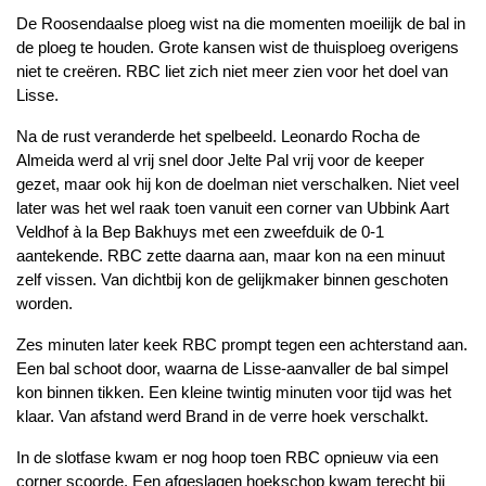
De Roosendaalse ploeg wist na die momenten moeilijk de bal in
de ploeg te houden. Grote kansen wist de thuisploeg overigens
niet te creëren. RBC liet zich niet meer zien voor het doel van
Lisse.
Na de rust veranderde het spelbeeld. Leonardo Rocha de
Almeida werd al vrij snel door Jelte Pal vrij voor de keeper
gezet, maar ook hij kon de doelman niet verschalken. Niet veel
later was het wel raak toen vanuit een corner van Ubbink Aart
Veldhof à la Bep Bakhuys met een zweefduik de 0-1
aantekende. RBC zette daarna aan, maar kon na een minuut
zelf vissen. Van dichtbij kon de gelijkmaker binnen geschoten
worden.
Zes minuten later keek RBC prompt tegen een achterstand aan.
Een bal schoot door, waarna de Lisse-aanvaller de bal simpel
kon binnen tikken. Een kleine twintig minuten voor tijd was het
klaar. Van afstand werd Brand in de verre hoek verschalkt.
In de slotfase kwam er nog hoop toen RBC opnieuw via een
corner scoorde. Een afgeslagen hoekschop kwam terecht bij