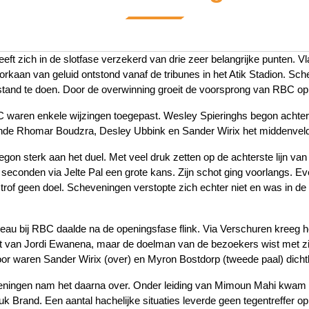
ft zich in de slotfase verzekerd van drie zeer belangrijke punten. Vl
orkaan van geluid ontstond vanaf de tribunes in het Atik Stadion. Sc
stand te doen. Door de overwinning groeit de voorsprong van RBC op de
C waren enkele wijzingen toegepast. Wesley Spieringhs begon achter
de Rhomar Boudzra, Desley Ubbink en Sander Wirix het middenveld
gon sterk aan het duel. Met veel druk zetten op de achterste lijn v
 seconden via Jelte Pal een grote kans. Zijn schot ging voorlangs. E
trof geen doel. Scheveningen verstopte zich echter niet en was in de t
veau bij RBC daalde na de openingsfase flink. Via Verschuren kreeg 
t van Jordi Ewanena, maar de doelman van de bezoekers wist met zij
or waren Sander Wirix (over) en Myron Bostdorp (tweede paal) dichtb
ningen nam het daarna over. Onder leiding van Mimoun Mahi kwam 
k Brand. Een aantal hachelijke situaties leverde geen tegentreffer op