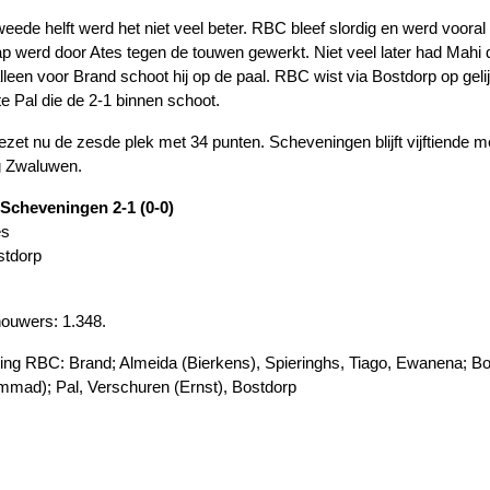
tweede helft werd het niet veel beter. RBC bleef slordig en werd voor
rap werd door Ates tegen de touwen gewerkt. Niet veel later had Mahi de
leen voor Brand schoot hij op de paal. RBC wist via Bostdorp op geli
te Pal die de 2-1 binnen schoot.
zet nu de zesde plek met 34 punten. Scheveningen blijft vijftiende 
ng Zwaluwen.
Scheveningen 2-1 (0-0)
es
stdorp
ouwers: 1.348.
ling RBC: Brand; Almeida (Bierkens), Spieringhs, Tiago, Ewanena; Bou
mad); Pal, Verschuren (Ernst), Bostdorp