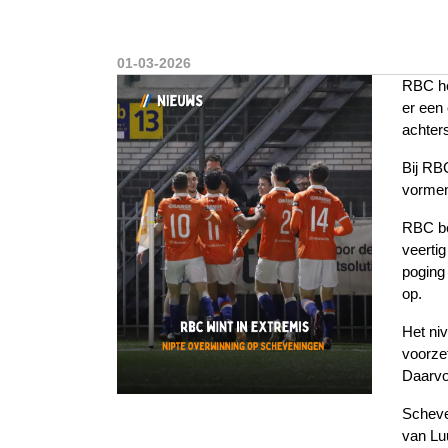
01-03-2026
RBC hee
er een 
achter
Bij RB
vormen
RBC be
veertig
poging 
op.
Het ni
voorze
Daarvo
Scheve
van Luu