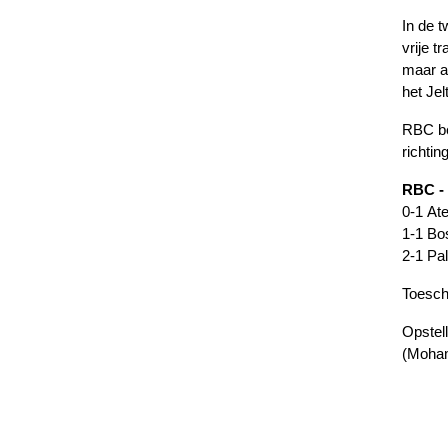
In de 
vrije t
maar al
het Jel
RBC be
richti
RBC - 
0-1 At
1-1 Bo
2-1 Pal
Toesch
Opstel
(Moham