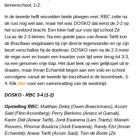
binnenschoot, 1-2.
In de tweede helft wisselden beide ploegen veel. RBC zette na
de rust nog wel aan, maar het was DOSKO dat eerst de 2-2 op
het scorebord bracht. Een klein half uur voor tijd schoot Zé
Lucas de 2-3 binnen. Na een goede pass van Anwar Tarfit kon
de Braziliaan wegdraaien bij zijn directe tegenstander en op zijn
beurt verschalkte hij de doelman. DOSKO nam na de 2-3 meer
de regie over en kwam een kwartier voor tijd weer terug tot 3-3,
na een genomen vrije trap. Het duel leek op een gelijkspel uit te
draaien, maar Imran Echambit begon aan een solo en schoot
vervolgens vanuit de tweede lijn kiezelhard in de bovenhoek, 3-
4. Klik
hier
voor een samenvatting van de wedstrijd.
DOSKO - RBC 3-4 (1-2)
Opstelling RBC:
Matthias Deleij (Owen Braeckmans); Assim
Said (Flinn Assenberg); Perry Bierkens (Anass el Gamali),
Karim Didi (Anwar Tarfit), Jordi Ewanena (Lars Traets); Marwin
Reuvers, Rhomar Boudzra (Jordi Ewanena), Randy Elst (Imran
Echambit); Anwar Tarfit (Assim Said), Tom de Bonte (Zé