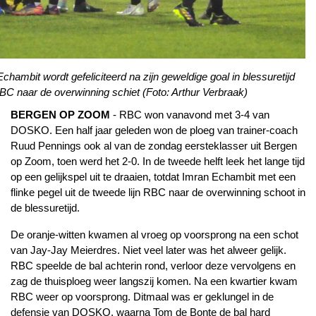
chambit wordt gefeliciteerd na zijn geweldige goal in blessuretijd
C naar de overwinning schiet (Foto: Arthur Verbraak)
BERGEN OP ZOOM
- RBC won vanavond met 3-4 van
DOSKO. Een half jaar geleden won de ploeg van trainer-coach
Ruud Pennings ook al van de zondag eersteklasser uit Bergen
op Zoom, toen werd het 2-0. In de tweede helft leek het lange tijd
op een gelijkspel uit te draaien, totdat Imran Echambit met een
flinke pegel uit de tweede lijn RBC naar de overwinning schoot in
de blessuretijd.
De oranje-witten kwamen al vroeg op voorsprong na een schot
van Jay-Jay Meierdres. Niet veel later was het alweer gelijk.
RBC speelde de bal achterin rond, verloor deze vervolgens en
zag de thuisploeg weer langszij komen. Na een kwartier kwam
RBC weer op voorsprong. Ditmaal was er geklungel in de
defensie van DOSKO, waarna Tom de Bonte de bal hard