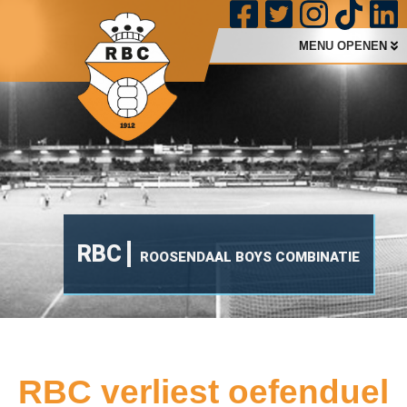
MENU OPENEN
RBC
ROOSENDAAL BOYS COMBINATIE
RBC verliest oefenduel