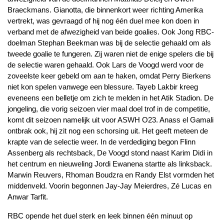
Braeckmans. Gianotta, die binnenkort weer richting Amerika
vertrekt, was gevraagd of hij nog één duel mee kon doen in
verband met de afwezigheid van beide goalies. Ook Jong RBC-
doelman Stephan Beekman was bij de selectie gehaald om als
tweede goalie te fungeren. Zij waren niet de enige spelers die bij
de selectie waren gehaald. Ook Lars de Voogd werd voor de
zoveelste keer gebeld om aan te haken, omdat Perry Bierkens
niet kon spelen vanwege een blessure. Tayeb Lakbir kreeg
eveneens een belletje om zich te melden in het Atik Stadion. De
jongeling, die vorig seizoen vier maal doel trof in de competitie,
komt dit seizoen namelijk uit voor ASWH O23. Anass el Gamali
ontbrak ook, hij zit nog een schorsing uit. Het geeft meteen de
krapte van de selectie weer. In de verdediging begon Flinn
Assenberg als rechtsback, De Voogd stond naast Karim Didi in
het centrum en nieuweling Jordi Ewanena startte als linksback.
Marwin Reuvers, Rhoman Boudzra en Randy Elst vormden het
middenveld. Voorin begonnen Jay-Jay Meierdres, Zé Lucas en
Anwar Tarfit.
RBC opende het duel sterk en leek binnen één minuut op