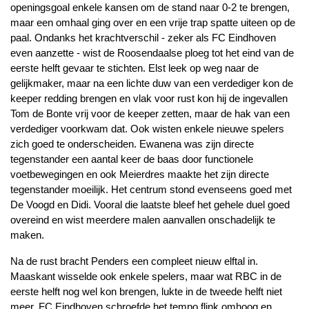
openingsgoal enkele kansen om de stand naar 0-2 te brengen,
maar een omhaal ging over en een vrije trap spatte uiteen op de
paal. Ondanks het krachtverschil - zeker als FC Eindhoven
even aanzette - wist de Roosendaalse ploeg tot het eind van de
eerste helft gevaar te stichten. Elst leek op weg naar de
gelijkmaker, maar na een lichte duw van een verdediger kon de
keeper redding brengen en vlak voor rust kon hij de ingevallen
Tom de Bonte vrij voor de keeper zetten, maar de hak van een
verdediger voorkwam dat. Ook wisten enkele nieuwe spelers
zich goed te onderscheiden. Ewanena was zijn directe
tegenstander een aantal keer de baas door functionele
voetbewegingen en ook Meierdres maakte het zijn directe
tegenstander moeilijk. Het centrum stond evenseens goed met
De Voogd en Didi. Vooral die laatste bleef het gehele duel goed
overeind en wist meerdere malen aanvallen onschadelijk te
maken.
Na de rust bracht Penders een compleet nieuw elftal in.
Maaskant wisselde ook enkele spelers, maar wat RBC in de
eerste helft nog wel kon brengen, lukte in de tweede helft niet
meer. FC Eindhoven schroefde het tempo flink omhoog en