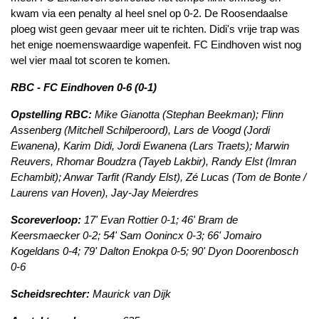
kwam via een penalty al heel snel op 0-2. De Roosendaalse
ploeg wist geen gevaar meer uit te richten. Didi's vrije trap was
het enige noemenswaardige wapenfeit. FC Eindhoven wist nog
wel vier maal tot scoren te komen.
RBC - FC Eindhoven 0-6 (0-1)
Opstelling RBC:
Mike Gianotta (Stephan Beekman); Flinn
Assenberg (Mitchell Schilperoord), Lars de Voogd (Jordi
Ewanena), Karim Didi, Jordi Ewanena (Lars Traets); Marwin
Reuvers, Rhomar Boudzra (Tayeb Lakbir), Randy Elst (Imran
Echambit); Anwar Tarfit (Randy Elst), Zé Lucas (Tom de Bonte /
Laurens van Hoven), Jay-Jay Meierdres
Scoreverloop:
17' Evan Rottier 0-1; 46' Bram de
Keersmaecker 0-2; 54' Sam Oonincx 0-3; 66' Jomairo
Kogeldans 0-4; 79' Dalton Enokpa 0-5; 90' Dyon Doorenbosch
0-6
Scheidsrechter:
Maurick van Dijk