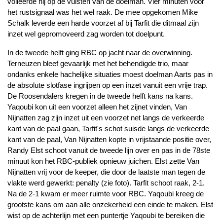
volleerde hij op de vuisten van de doelman. Vier minuten voor
het rustsignaal was het wel raak. De mee opgekomen Mike
Schalk leverde een harde voorzet af bij Tarfit die ditmaal zijn
inzet wel gepromoveerd zag worden tot doelpunt.
In de tweede helft ging RBC op jacht naar de overwinning.
Terneuzen bleef gevaarlijk met het behendigde trio, maar
ondanks enkele hachelijke situaties moest doelman Aarts pas in
de absolute slotfase ingrijpen op een inzet vanuit een vrije trap.
De Roosendalers kregen in de tweede helft kans na kans.
Yaqoubi kon uit een voorzet alleen het zijnet vinden, Van
Nijnatten zag zijn inzet uit een voorzet net langs de verkeerde
kant van de paal gaan, Tarfit's schot suisde langs de verkeerde
kant van de paal, Van Nijnatten kopte in vrijstaande positie over,
Randy Elst schoot vanuit de tweede lijn over en pas in de 78ste
minuut kon het RBC-publiek opnieuw juichen. Elst zette Van
Nijnatten vrij voor de keeper, die door de laatste man tegen de
vlakte werd gewerkt: penalty (zie foto). Tarfit schoot raak, 2-1.
Na de 2-1 kwam er meer ruimte voor RBC. Yaqoubi kreeg de
grootste kans om aan alle onzekerheid een einde te maken. Elst
wist op de achterlijn met een puntertje Yaqoubi te bereiken die