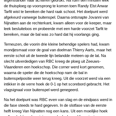
tegenstander naar achteren gedrukt. Na ruim tien minuten leek
de thuisploeg op voorsprong te komen toen Randy Elst Anwar
Tarfit wist te bereiken die hard raak schoot. Het doelpunt werd
afgekeurd vanwege buitenspel. Daarna ontsnapte Jovanni van
Nijnatten aan de rechterkant, kwam alleen voor de keeper, maar
leek besluiteloos en probeerde met een harde voorzet Tarfit te
bereiken, maar de bal was zo hard dat hij voorlangs ging.
Terneuzen, die voorin drie kleine behendige spelers had, kwam
mondjesmaat voor de goal van doelman Thierry Aarts, maar het
eerste schot uit de tweede lijn belandde meteen op de lat. Na
slecht uitverdedigen van RBC kreeg de ploeg uit Zeeuws-
Vlaanderen een hoekschop. Die corner werd kort genomen,
waarna de speler die de hoekschop nam de bal in
buitenspelpositie weer terug kreeg. Uit die voorzet werd via een
intikker in de verre hoek de 0-1 op het scorebord gebracht. Het
vlagsignaal voor buitenspel werd genegeerd.
Na het doelpunt was RBC even van slag en de eindpass werd in
die fase steeds te hard gegeven. In de slotfase van de eerste
helft kreeg Van Nijnatten nog een kans. Uit een moeilijke hoek