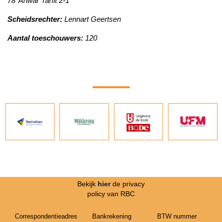
78' Anwar Tarfit 2-1
Scheidsrechter:
Lennart Geertsen
Aantal toeschouwers:
120
Bekijk
hier
de privacy
policy van RBC
Correspondentieadres
Bankrekening
BTW nummer