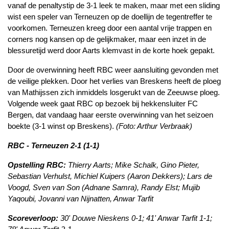
vanaf de penaltystip de 3-1 leek te maken, maar met een sliding
wist een speler van Terneuzen op de doellijn de tegentreffer te
voorkomen. Terneuzen kreeg door een aantal vrije trappen en
corners nog kansen op de gelijkmaker, maar een inzet in de
blessuretijd werd door Aarts klemvast in de korte hoek gepakt.
Door de overwinning heeft RBC weer aansluiting gevonden met
de veilige plekken. Door het verlies van Breskens heeft de ploeg
van Mathijssen zich inmiddels losgerukt van de Zeeuwse ploeg.
Volgende week gaat RBC op bezoek bij hekkensluiter FC
Bergen, dat vandaag haar eerste overwinning van het seizoen
boekte (3-1 winst op Breskens).
(Foto: Arthur Verbraak)
RBC - Terneuzen 2-1 (1-1)
Opstelling RBC:
Thierry Aarts; Mike Schalk, Gino Pieter,
Sebastian Verhulst, Michiel Kuipers (Aaron Dekkers); Lars de
Voogd, Sven van Son (Adnane Samra), Randy Elst; Mujib
Yaqoubi, Jovanni van Nijnatten, Anwar Tarfit
Scoreverloop:
30' Douwe Nieskens 0-1; 41' Anwar Tarfit 1-1;