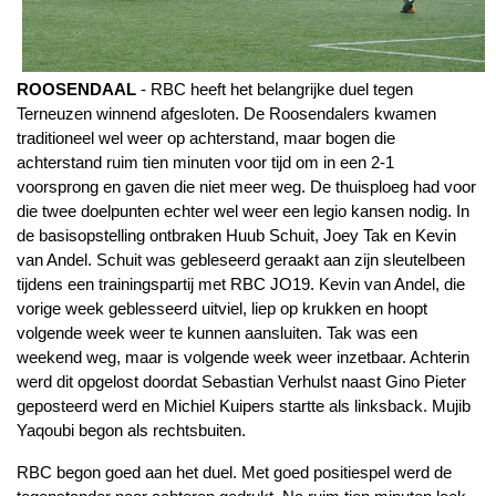
ROOSENDAAL
- RBC heeft het belangrijke duel tegen
Terneuzen winnend afgesloten. De Roosendalers kwamen
traditioneel wel weer op achterstand, maar bogen die
achterstand ruim tien minuten voor tijd om in een 2-1
voorsprong en gaven die niet meer weg. De thuisploeg had voor
die twee doelpunten echter wel weer een legio kansen nodig. In
de basisopstelling ontbraken Huub Schuit, Joey Tak en Kevin
van Andel. Schuit was gebleseerd geraakt aan zijn sleutelbeen
tijdens een trainingspartij met RBC JO19. Kevin van Andel, die
vorige week geblesseerd uitviel, liep op krukken en hoopt
volgende week weer te kunnen aansluiten. Tak was een
weekend weg, maar is volgende week weer inzetbaar. Achterin
werd dit opgelost doordat Sebastian Verhulst naast Gino Pieter
geposteerd werd en Michiel Kuipers startte als linksback. Mujib
Yaqoubi begon als rechtsbuiten.
RBC begon goed aan het duel. Met goed positiespel werd de