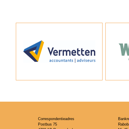
Correspondentieadres
Bankr
Postbus 75
Rabob