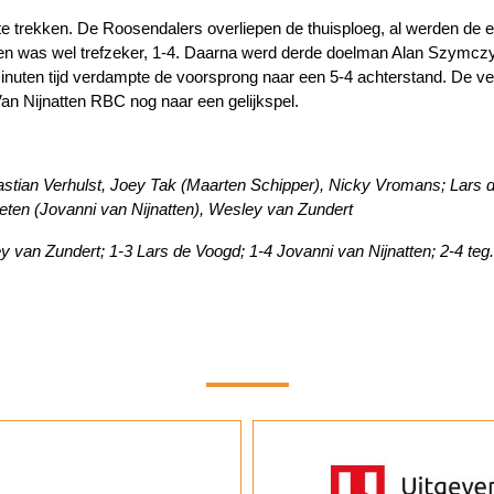
 te trekken. De Roosendalers overliepen de thuisploeg, al werden de
tten was wel trefzeker, 1-4. Daarna werd derde doelman Alan Szymcz
n minuten tijd verdampte de voorsprong naar een 5-4 achterstand. De 
an Nijnatten RBC nog naar een gelijkspel.
astian Verhulst, Joey Tak (Maarten Schipper), Nicky Vromans; Lars 
eten (Jovanni van Nijnatten), Wesley van Zundert
y van Zundert; 1-3 Lars de Voogd; 1-4 Jovanni van Nijnatten; 2-4 teg.; 