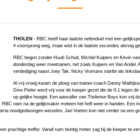
THOLEN
- RBC heeft haar laatste oefenduel met een gelijksp
4 voorsprong weg, maar wist in de laatste secondes alsnog gel
RBC begon zonder Huub Schuit, Michiel Kuipers en Kevin van
donderdag weer meetrainen, net zoals Kuipers en Van Andel. A
verdediging naast Joey Tak. Nicky Vromans startte als linksba
Al vrij vroeg kwam de ploeg van trainer-coach Danny Mathijs
Gino Pieter werd vrij voor de keeper gezet die de 0-1 tegen de
op gelijke hoogte. Een aanvaller van Tholense Boys kon vrij d
1. RBC nam na de gelijkmaker meteen het heft weer in handen. Een i
aarna noodgedwongen wisselen. Jari Voeten kon niet verder na een 
 prachtige treffer. Vanaf ruim twintig meter zag hij de keeper te ver