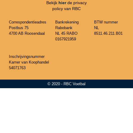
Bekijk
hier
de privacy
policy van RBC
Correspondentieadres
Bankrekening
BTW nummer
Postbus 75
Rabobank
NL
4700 AB Roosendaal
NL 45 RABO
8511.46.211.B01
0167921959
Inschrijvingsnummer
Kamer van Koophandel
54071763
© 2020 - RBC Voetbal