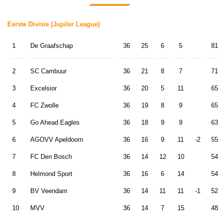
Eerste Divisie (Jupiler League)
1
De Graafschap
36
25
6
5
81
2
SC Cambuur
36
21
8
7
71
3
Excelsior
36
20
5
11
65
4
FC Zwolle
36
19
8
9
65
5
Go Ahead Eagles
36
18
9
9
63
6
AGOVV Apeldoorn
36
16
9
11
-2
55
7
FC Den Bosch
36
14
12
10
54
8
Helmond Sport
36
16
6
14
54
9
BV Veendam
36
14
11
11
-1
52
10
MVV
36
14
7
15
48