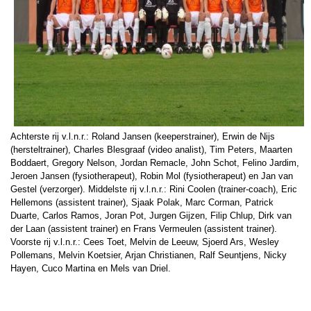
Achterste rij v.l.n.r.: Roland Jansen (keeperstrainer), Erwin de Nijs
(hersteltrainer), Charles Blesgraaf (video analist), Tim Peters, Maarten
Boddaert, Gregory Nelson, Jordan Remacle, John Schot, Felino Jardim,
Jeroen Jansen (fysiotherapeut), Robin Mol (fysiotherapeut) en Jan van
Gestel (verzorger). Middelste rij v.l.n.r.: Rini Coolen (trainer-coach), Eric
Hellemons (assistent trainer), Sjaak Polak, Marc Corman, Patrick
Duarte, Carlos Ramos, Joran Pot, Jurgen Gijzen, Filip Chlup, Dirk van
der Laan (assistent trainer) en Frans Vermeulen (assistent trainer).
Voorste rij v.l.n.r.: Cees Toet, Melvin de Leeuw, Sjoerd Ars, Wesley
Pollemans, Melvin Koetsier, Arjan Christianen, Ralf Seuntjens, Nicky
Hayen, Cuco Martina en Mels van Driel.