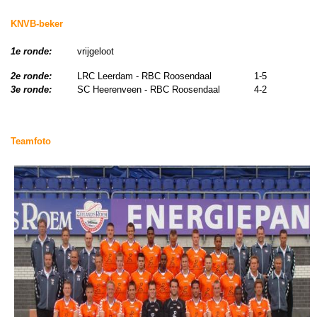
KNVB-beker
1e ronde:
vrijgeloot
2e ronde:
LRC Leerdam - RBC Roosendaal 1-5
3e ronde:
SC Heerenveen - RBC Roosendaal 4-2
Teamfoto