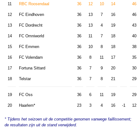
11
RBC Roosendaal
36
12
10
14
46
12
FC Eindhoven
36
13
7
16
46
13
FC Dordrecht
36
13
4
19
43
14
FC Omniworld
36
11
7
18
40
15
FC Emmen
36
10
8
18
38
16
FC Volendam
36
8
11
17
35
17
Fortuna Sittard
36
7
9
20
30
18
Telstar
36
7
8
21
29
19
FC Oss
36
6
11
19
29
20
Haarlem*
23
3
4
16
-1
12
* Tijdens het seizoen uit de competitie genomen vanwege faillissement;
de resultaten zijn uit de stand verwijderd
.