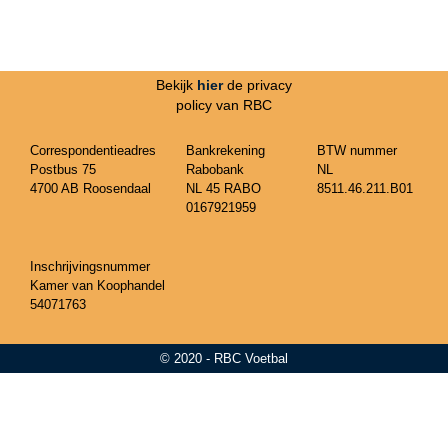
Bekijk
hier
de privacy
policy van RBC
Correspondentieadres
Bankrekening
BTW nummer
Postbus 75
Rabobank
NL
4700 AB Roosendaal
NL 45 RABO
8511.46.211.B01
0167921959
Inschrijvingsnummer
Kamer van Koophandel
54071763
© 2020 - RBC Voetbal