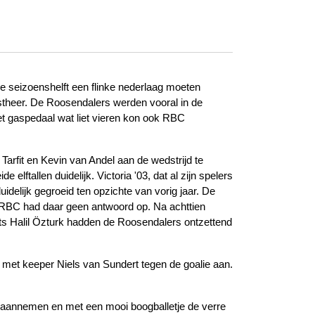
e seizoenshelft een flinke nederlaag moeten
astheer. De Roosendalers werden vooral in de
het gaspedaal wat liet vieren kon ook RBC
arfit en Kevin van Andel aan de wedstrijd te
 elftallen duidelijk. Victoria '03, dat al zijn spelers
idelijk gegroeid ten opzichte van vorig jaar. De
n RBC had daar geen antwoord op. Na achttien
ts Halil Özturk hadden de Roosendalers ontzettend
 met keeper Niels van Sundert tegen de goalie aan.
t aannemen en met een mooi boogballetje de verre