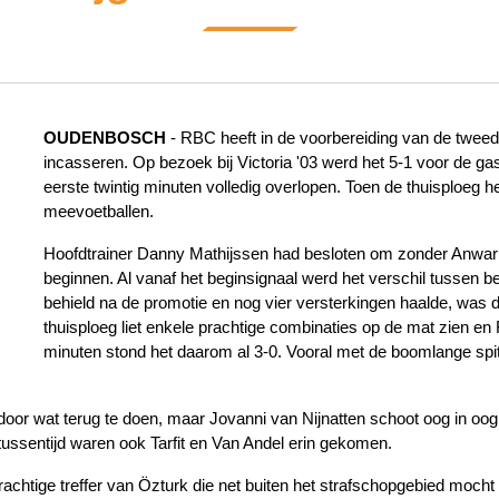
OUDENBOSCH
- RBC heeft in de voorbereiding van de tweed
incasseren. Op bezoek bij Victoria '03 werd het 5-1 voor de g
eerste twintig minuten volledig overlopen. Toen de thuisploeg 
meevoetballen.
Hoofdtrainer Danny Mathijssen had besloten om zonder Anwar T
beginnen. Al vanaf het beginsignaal werd het verschil tussen beide
behield na de promotie en nog vier versterkingen haalde, was du
thuisploeg liet enkele prachtige combinaties op de mat zien e
minuten stond het daarom al 3-0. Vooral met de boomlange spi
or wat terug te doen, maar Jovanni van Nijnatten schoot oog in oog
 tussentijd waren ook Tarfit en Van Andel erin gekomen.
achtige treffer van Özturk die net buiten het strafschopgebied moch