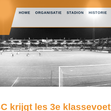
HOME
ORGANISATIE
STADION
HISTORIE
C krijgt les 3e klassevoet