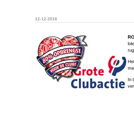
12-12-2016
R
lot
rug
Het
met
In 
ver