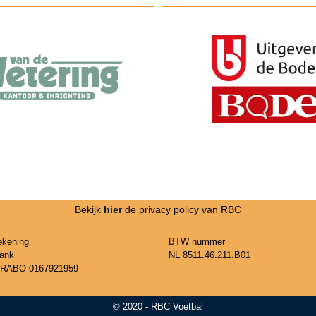
Bekijk
hier
de privacy policy van RBC
ekening
BTW nummer
ank
NL 8511.46.211.B01
 RABO 0167921959
© 2020 - RBC Voetbal