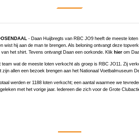
OOSENDAAL
- Daan Huijbregts van RBC JO9 heeft de meeste loten v
en wist hij aan de man te brengen. Als beloning ontvangt deze topver
 van het shirt. Tevens ontvangt Daan een oorkonde. Klik
hier
om Daan
 team wat de meeste loten verkocht als groep is RBC JO11. Zij verk
 zijn allen een bezoek brengen aan het Nationaal Voetbalmuseum De
totaal werden er 1188 loten verkocht; een aantal waarmee we tevreden
geleken met het vorige jaar. Iedereen die zich voor de Grote Clubacti