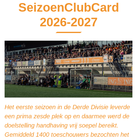
SeizoenClubCard
2026-2027
Het eerste seizoen in de Derde Divisie leverde
een prima zesde plek op en daarmee werd de
doelstelling handhaving vrij soepel bereikt.
Gemiddeld 1400 toeschouwers bezochten het